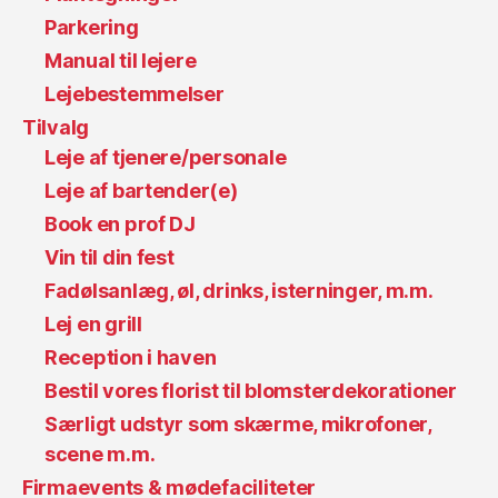
Parkering
Manual til lejere
Lejebestemmelser
Tilvalg
Leje af tjenere/personale
Leje af bartender(e)
Book en prof DJ
Vin til din fest
Fadølsanlæg, øl, drinks, isterninger, m.m.
Lej en grill
Reception i haven
Bestil vores florist til blomsterdekorationer
Særligt udstyr som skærme, mikrofoner,
scene m.m.
Firmaevents & mødefaciliteter