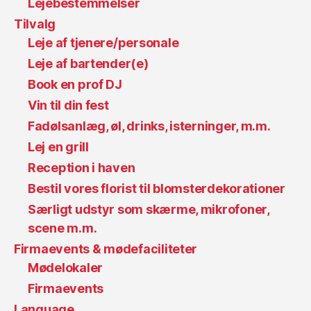
Lejebestemmelser
Tilvalg
Leje af tjenere/personale
Leje af bartender(e)
Book en prof DJ
Vin til din fest
Fadølsanlæg, øl, drinks, isterninger, m.m.
Lej en grill
Reception i haven
Bestil vores florist til blomsterdekorationer
Særligt udstyr som skærme, mikrofoner,
scene m.m.
Firmaevents & mødefaciliteter
Mødelokaler
Firmaevents
Language