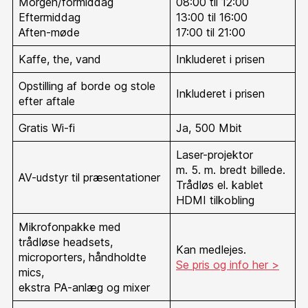
Morgen/formiddag
08:00 til 12:00
Eftermiddag
13:00 til 16:00
Aften-møde
17:00 til 21:00
Kaffe, the, vand
Inkluderet i prisen
Opstilling af borde og stole
Inkluderet i prisen
efter aftale
Gratis Wi-fi
Ja, 500 Mbit
Laser-projektor
m. 5. m. bredt billede.
AV-udstyr til præsentationer
Trådløs el. kablet
HDMI tilkobling
Mikrofonpakke med
trådløse headsets,
Kan medlejes.
microporters, håndholdte
Se pris og info her >
mics,
ekstra PA-anlæg og mixer