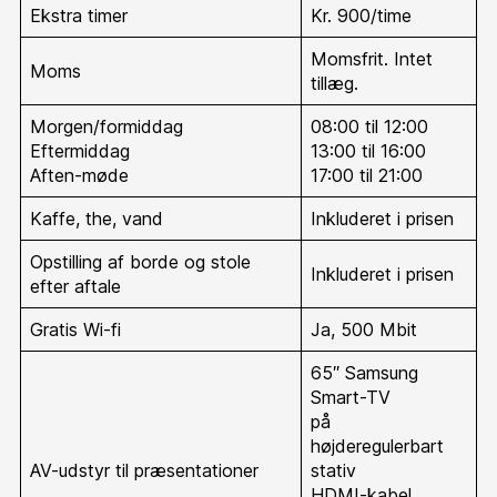
Ekstra timer
Kr. 900/time
Momsfrit. Intet
Moms
tillæg.
Morgen/formiddag
08:00 til 12:00
Eftermiddag
13:00 til 16:00
Aften-møde
17:00 til 21:00
Kaffe, the, vand
Inkluderet i prisen
Opstilling af borde og stole
Inkluderet i prisen
efter aftale
Gratis Wi-fi
Ja, 500 Mbit
65″ Samsung
Smart-TV
på
højderegulerbart
AV-udstyr til præsentationer
stativ
HDMI-kabel