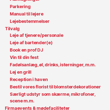
Parkering
Manual til lejere
Lejebestemmelser
Tilvalg
Leje af tjenere/personale
Leje af bartender(e)
Book en prof DJ
Vin til din fest
Fadølsanlæg, øl, drinks, isterninger, m.m.
Lej en grill
Reception i haven
Bestil vores florist til blomsterdekorationer
Særligt udstyr som skærme, mikrofoner,
scene m.m.
Firmaevents & mødefaciliteter