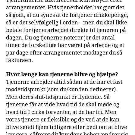
Tjenertimerne faktureres af Kulturbyen efter
arrangementet. Hvis tjenerholdet har gjort det
så godt, at du synes at de fortjener drikkepenge,
så er det selvfølgelig i orden – men du skal ikke
betale for tjenerarbejdet direkte til tjeneren på
dagen. Du og tjenerne noterer jer det antal
timer de forskellige har været på arbejde og et
par dage efter arrangementet modtager du så
fakturaen.
Hvor længe kan tjenerne blive og hjælpe?
Tjenerne arbejder altid sådan at de har et fast
mødetidspunkt (som du/kunden definerer).
Men deres slut-tidspunkt er flydende. Så
tjenerne får at vide hvad tid de skal møde og
hvad tid I cirka forventer, at de har fri. Men
vores tjenere er fleksible og de ved at de kan
blive sendt hjem tidligere eller bedt om at blive
længere, såfremt dit/kundens behov ændrer sig