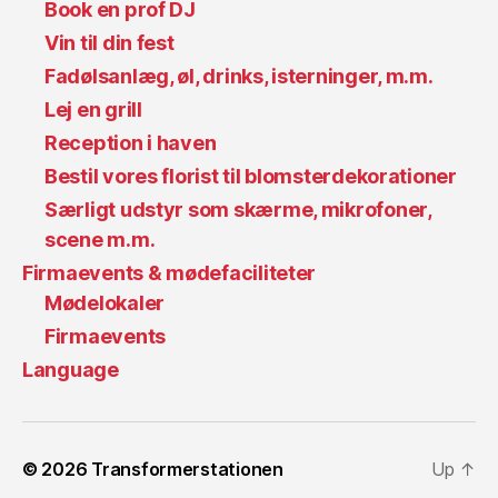
Book en prof DJ
Vin til din fest
Fadølsanlæg, øl, drinks, isterninger, m.m.
Lej en grill
Reception i haven
Bestil vores florist til blomsterdekorationer
Særligt udstyr som skærme, mikrofoner,
scene m.m.
Firmaevents & mødefaciliteter
Mødelokaler
Firmaevents
Language
© 2026
Transformerstationen
Up
↑