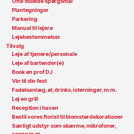
Ofte stillede spørgsmål
Plantegninger
Parkering
Manual til lejere
Lejebestemmelser
Tilvalg
Leje af tjenere/personale
Leje af bartender(e)
Book en prof DJ
Vin til din fest
Fadølsanlæg, øl, drinks, isterninger, m.m.
Lej en grill
Reception i haven
Bestil vores florist til blomsterdekorationer
Særligt udstyr som skærme, mikrofoner,
scene m.m.