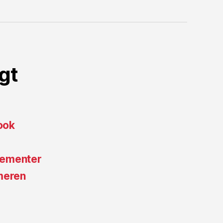
gt
ook
gementer
meren