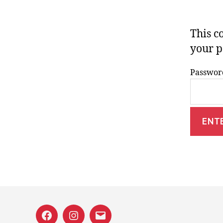
This c
your p
Passwor
Facecebook
Instagram
E-