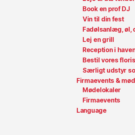
Book en prof DJ
Vin til din fest
Fadølsanlæg, øl, 
Lej en grill
Reception i have
Bestil vores flori
Særligt udstyr s
Firmaevents & møde
Mødelokaler
Firmaevents
Language