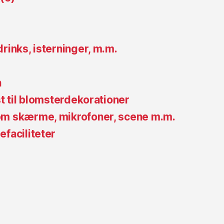
drinks, isterninger, m.m.
n
st til blomsterdekorationer
om skærme, mikrofoner, scene m.m.
faciliteter