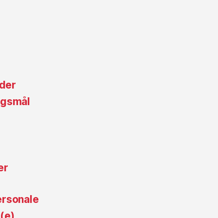
nder
ørgsmål
er
ersonale
(e)